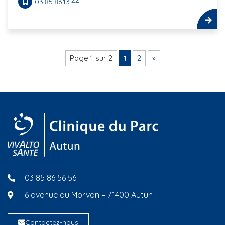
03.85.86.13.44
Page 1 sur 2
1
2
»
03 85 86 56 56
6 avenue du Morvan – 71400 Autun
Contactez-nous