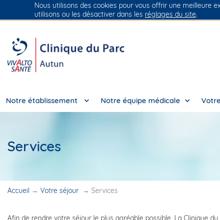
Nous utilisons des cookies pour vous offrir une meilleure e
Groupe Vivalto Santé
Entre nous, la vie
utilisons ou les désactiver dans les
réglages du site
.
Notre établissement
Notre équipe médicale
Votre
Services
Accueil
→
Votre séjour
→
Services
Afin de rendre votre séjour le plus agréable possible, La Clinique du 